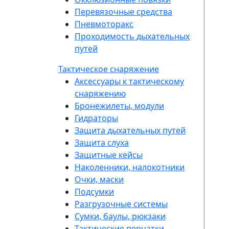
Перевязочные средства
Пневмоторакс
Проходимость дыхательных
путей
Тактическое снаряжение
Аксессуары к тактическому
снаряжению
Бронежилеты, модули
Гидраторы
Защита дыхательных путей
Защита слуха
Защитные кейсы
Наколенники, налокотники
Очки, маски
Подсумки
Разгрузочные системы
Сумки, баулы, рюкзаки
Тактические перчатки