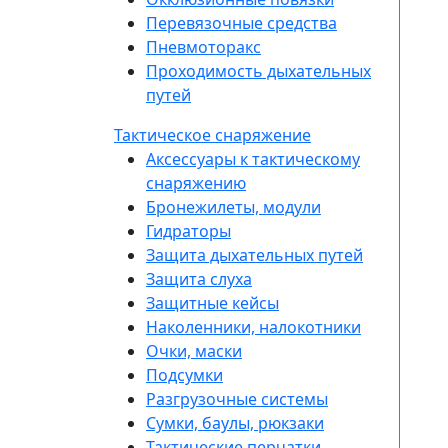
Перевязочные средства
Пневмоторакс
Проходимость дыхательных
путей
Тактическое снаряжение
Аксессуары к тактическому
снаряжению
Бронежилеты, модули
Гидраторы
Защита дыхательных путей
Защита слуха
Защитные кейсы
Наколенники, налокотники
Очки, маски
Подсумки
Разгрузочные системы
Сумки, баулы, рюкзаки
Тактические перчатки