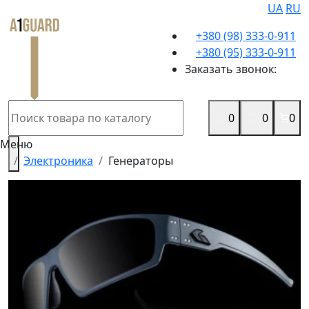
UA
RU
+380 (98) 333-0-911
+380 (95) 333-0-911
Заказать звонок:
0
0
0
Меню
Электроника
Генераторы