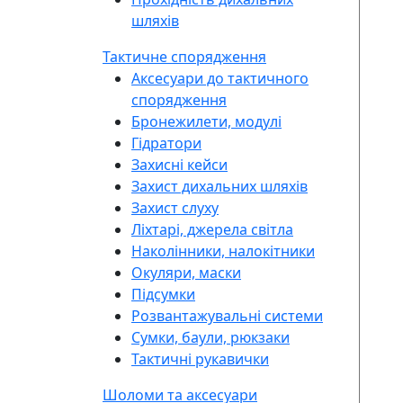
шляхів
Тактичне спорядження
Аксесуари до тактичного
спорядження
Бронежилети, модулі
Гідратори
Захисні кейси
Захист дихальних шляхів
Захист слуху
Ліхтарі, джерела світла
Наколінники, налокітники
Окуляри, маски
Підсумки
Розвантажувальні системи
Сумки, баули, рюкзаки
Тактичні рукавички
Шоломи та аксесуари