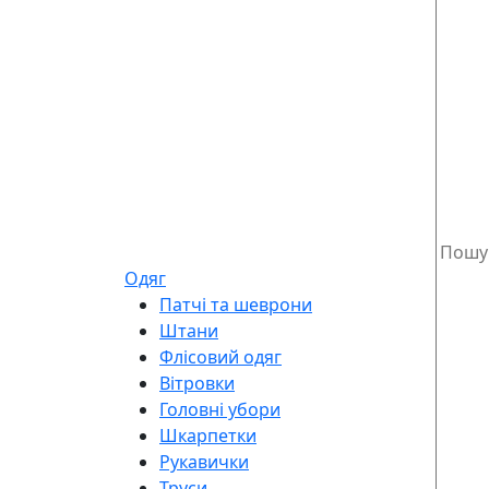
Одяг
Патчі та шеврони
Штани
Флісовий одяг
Вітровки
Головні убори
Шкарпетки
Рукавички
Труси