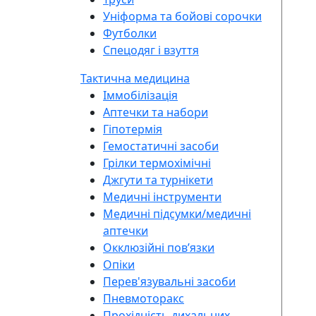
Уніформа та бойові сорочки
Футболки
Спецодяг і взуття
Тактична медицина
Іммобілізація
Аптечки та набори
Гіпотермія
Гемостатичні засоби
Грілки термохімічні
Джгути та турнікети
Медичні інструменти
Медичні підсумки/медичні
аптечки
Окклюзійні повʼязки
Опіки
Перев'язувальні засоби
Пневмоторакс
Прохідність дихальних