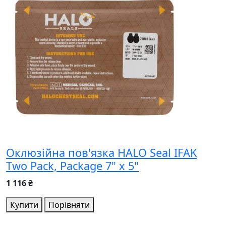
Оклюзійна пов'язка HALO Seal IFAK
Two Pack, Package 7" x 5"
1 116 ₴
Купити
Порівняти