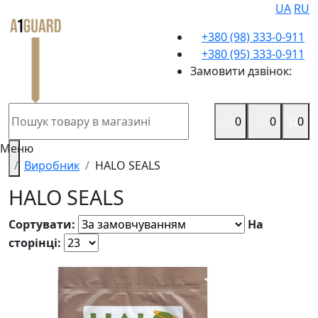
UA
RU
+380 (98) 333-0-911
+380 (95) 333-0-911
Замовити дзвінок:
0
0
0
Меню
Виробник
HALO SEALS
HALO SEALS
Сортувати:
На
сторінці: