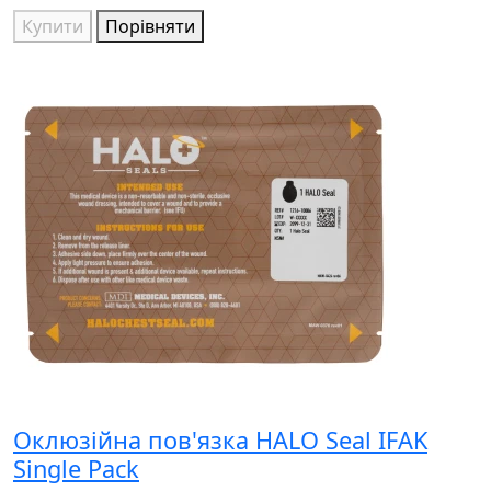
Купити
Порівняти
Оклюзійна пов'язка HALO Seal IFAK
Single Pack