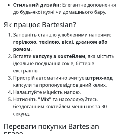
Стильний дизайн:
Елегантне доповнення
до будь-якої кухні чи домашнього бару.
Як працює Bartesian?
Заповніть станцію улюбленими напоями:
горілкою, текілою, віскі, джином або
ромом
.
Вставте
капсулу з коктейлем
, яка містить
ідеальне поєднання соків, біттерів і
екстрактів.
Пристрій автоматично зчитує
штрих-код
капсули та пропонує відповідний келих.
Налаштуйте міцність напою.
Натисніть
"Mix"
та насолоджуйтесь
бездоганним коктейлем менш ніж за 30
секунд.
Переваги покупки Bartesian