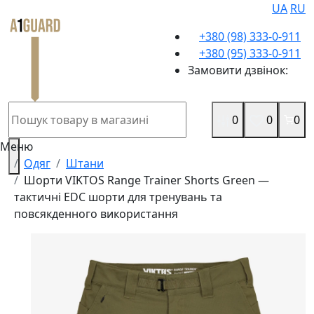
UA
RU
+380 (98) 333-0-911
+380 (95) 333-0-911
Замовити дзвінок:
0
0
0
Меню
Одяг
Штани
Шорти VIKTOS Range Trainer Shorts Green —
тактичні EDC шорти для тренувань та
повсякденного використання