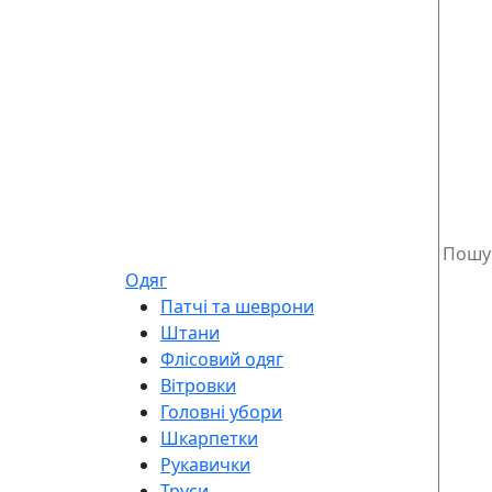
Одяг
Патчі та шеврони
Штани
Флісовий одяг
Вітровки
Головні убори
Шкарпетки
Рукавички
Труси