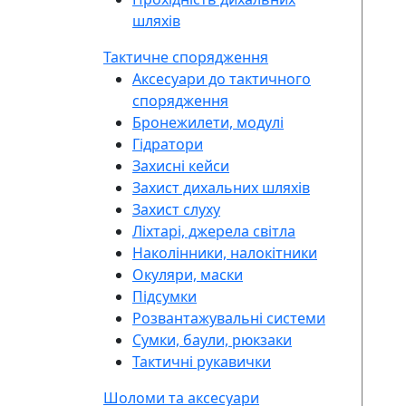
шляхів
Тактичне спорядження
Аксесуари до тактичного
спорядження
Бронежилети, модулі
Гідратори
Захисні кейси
Захист дихальних шляхів
Захист слуху
Ліхтарі, джерела світла
Наколінники, налокітники
Окуляри, маски
Підсумки
Розвантажувальні системи
Сумки, баули, рюкзаки
Тактичні рукавички
Шоломи та аксесуари