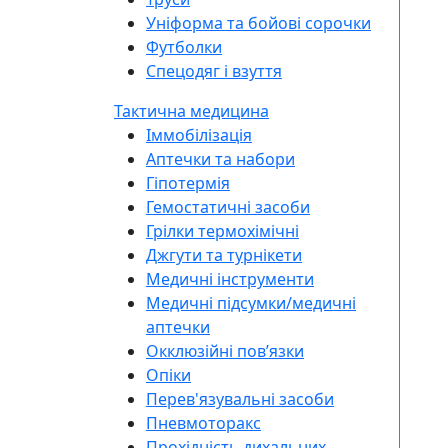
Уніформа та бойові сорочки
Футболки
Спецодяг і взуття
Тактична медицина
Іммобілізація
Аптечки та набори
Гіпотермія
Гемостатичні засоби
Грілки термохімічні
Джгути та турнікети
Медичні інструменти
Медичні підсумки/медичні
аптечки
Окклюзійні повʼязки
Опіки
Перев'язувальні засоби
Пневмоторакс
Прохідність дихальних