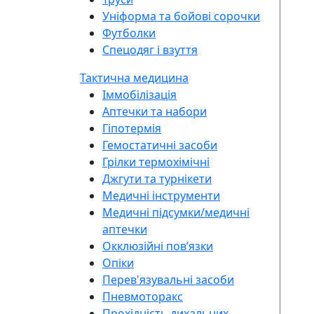
Уніформа та бойові сорочки
Футболки
Спецодяг і взуття
Тактична медицина
Іммобілізація
Аптечки та набори
Гіпотермія
Гемостатичні засоби
Грілки термохімічні
Джгути та турнікети
Медичні інструменти
Медичні підсумки/медичні
аптечки
Окклюзійні повʼязки
Опіки
Перев'язувальні засоби
Пневмоторакс
Прохідність дихальних