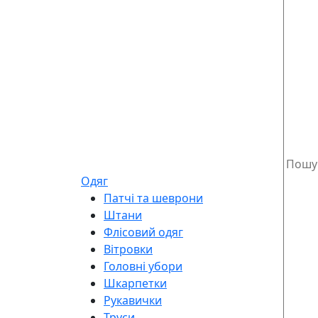
Одяг
Патчі та шеврони
Штани
Флісовий одяг
Вітровки
Головні убори
Шкарпетки
Рукавички
Труси