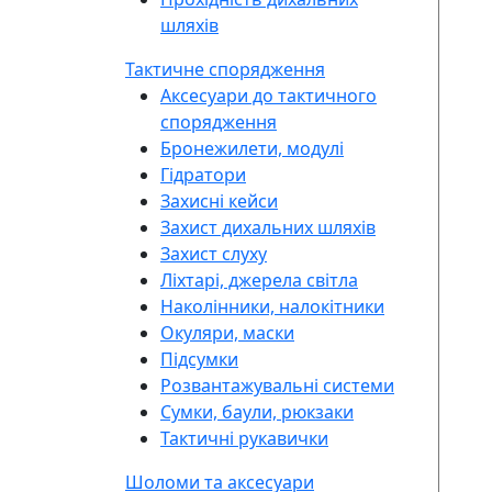
шляхів
Тактичне спорядження
Аксесуари до тактичного
спорядження
Бронежилети, модулі
Гідратори
Захисні кейси
Захист дихальних шляхів
Захист слуху
Ліхтарі, джерела світла
Наколінники, налокітники
Окуляри, маски
Підсумки
Розвантажувальні системи
Сумки, баули, рюкзаки
Тактичні рукавички
Шоломи та аксесуари