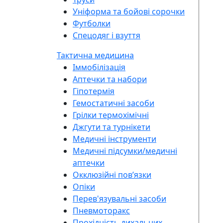
Уніформа та бойові сорочки
Футболки
Спецодяг і взуття
Тактична медицина
Іммобілізація
Аптечки та набори
Гіпотермія
Гемостатичні засоби
Грілки термохімічні
Джгути та турнікети
Медичні інструменти
Медичні підсумки/медичні
аптечки
Окклюзійні повʼязки
Опіки
Перев'язувальні засоби
Пневмоторакс
Прохідність дихальних