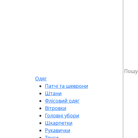
Одяг
Патчі та шеврони
Штани
Флісовий одяг
Вітровки
Головні убори
Шкарпетки
Рукавички
Труси