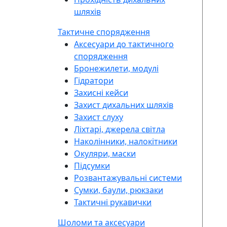
шляхів
Тактичне спорядження
Аксесуари до тактичного
спорядження
Бронежилети, модулі
Гідратори
Захисні кейси
Захист дихальних шляхів
Захист слуху
Ліхтарі, джерела світла
Наколінники, налокітники
Окуляри, маски
Підсумки
Розвантажувальні системи
Сумки, баули, рюкзаки
Тактичні рукавички
Шоломи та аксесуари