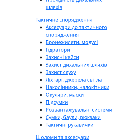
шляхів
Тактичне спорядження
Аксесуари до тактичного
спорядження
Бронежилети, модулі
Гідратори
Захисні кейси
Захист дихальних шляхів
Захист слуху
Ліхтарі, джерела світла
Наколінники, налокітники
Окуляри, маски
Підсумки
Розвантажувальні системи
Сумки, баули, рюкзаки
Тактичні рукавички
Шоломи та аксесуари