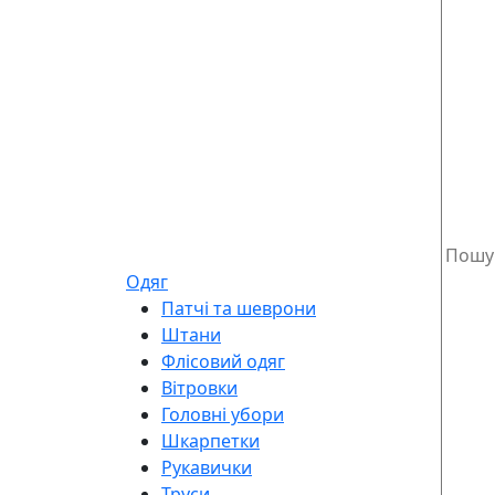
Одяг
Патчі та шеврони
Штани
Флісовий одяг
Вітровки
Головні убори
Шкарпетки
Рукавички
Труси