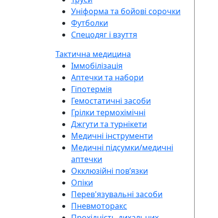
Уніформа та бойові сорочки
Футболки
Спецодяг і взуття
Тактична медицина
Іммобілізація
Аптечки та набори
Гіпотермія
Гемостатичні засоби
Грілки термохімічні
Джгути та турнікети
Медичні інструменти
Медичні підсумки/медичні
аптечки
Окклюзійні повʼязки
Опіки
Перев'язувальні засоби
Пневмоторакс
Прохідність дихальних