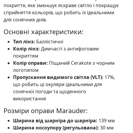
покриття, яке зменшує яскраве світло і покращує
сприйняття кольорів, що робить їх ідеальними
для сонячних днів.
Основні характеристики:
Тип лінз:
Баллістичні
Колір лінз:
Димчасті з антифоговим
покриттям
Колір оправи:
Піщаний Cerakote з чорним
логотипом
Пропускання видимого світла (VLT):
17%,
що робить ці окуляри ідеальними для
сонячної погоди та щоденного
використання
Розміри оправи Marauder:
Ширина від шарніра до шарніра:
139 мм
Ширина носоупору (регульована):
30 мм