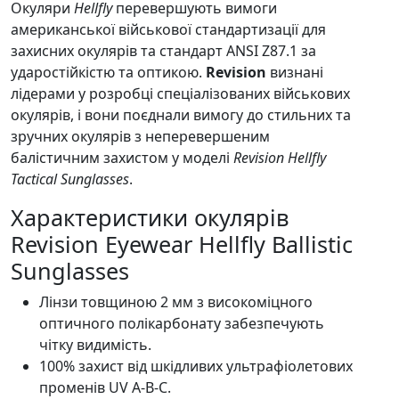
Окуляри
Hellfly
перевершують вимоги
американської військової стандартизації для
захисних окулярів та стандарт ANSI Z87.1 за
ударостійкістю та оптикою.
Revision
визнані
лідерами у розробці спеціалізованих військових
окулярів, і вони поєднали вимогу до стильних та
зручних окулярів з неперевершеним
балістичним захистом у моделі
Revision Hellfly
Tactical Sunglasses
.
Характеристики окулярів
Revision Eyewear Hellfly Ballistic
Sunglasses
Лінзи товщиною 2 мм з високоміцного
оптичного полікарбонату забезпечують
чітку видимість.
100% захист від шкідливих ультрафіолетових
променів UV A-B-C.