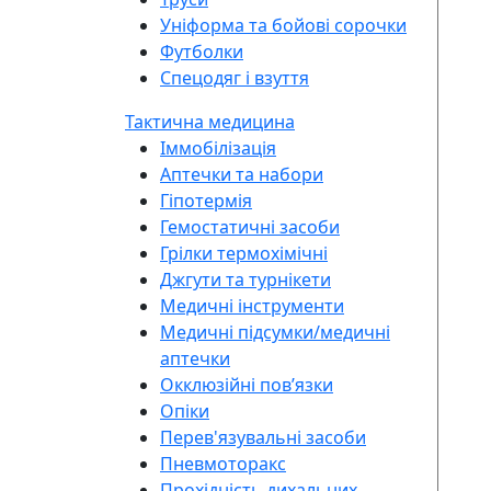
Уніформа та бойові сорочки
Футболки
Спецодяг і взуття
Тактична медицина
Іммобілізація
Аптечки та набори
Гіпотермія
Гемостатичні засоби
Грілки термохімічні
Джгути та турнікети
Медичні інструменти
Медичні підсумки/медичні
аптечки
Окклюзійні повʼязки
Опіки
Перев'язувальні засоби
Пневмоторакс
Прохідність дихальних