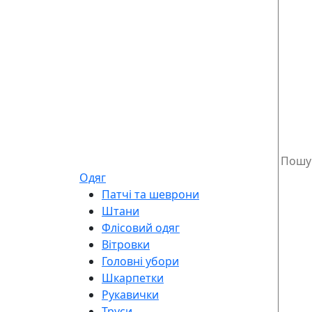
Одяг
Патчі та шеврони
Штани
Флісовий одяг
Вітровки
Головні убори
Шкарпетки
Рукавички
Труси