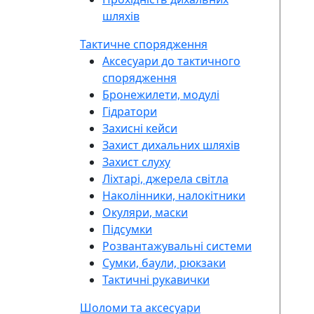
шляхів
Тактичне спорядження
Аксесуари до тактичного
спорядження
Бронежилети, модулі
Гідратори
Захисні кейси
Захист дихальних шляхів
Захист слуху
Ліхтарі, джерела світла
Наколінники, налокітники
Окуляри, маски
Підсумки
Розвантажувальні системи
Сумки, баули, рюкзаки
Тактичні рукавички
Шоломи та аксесуари