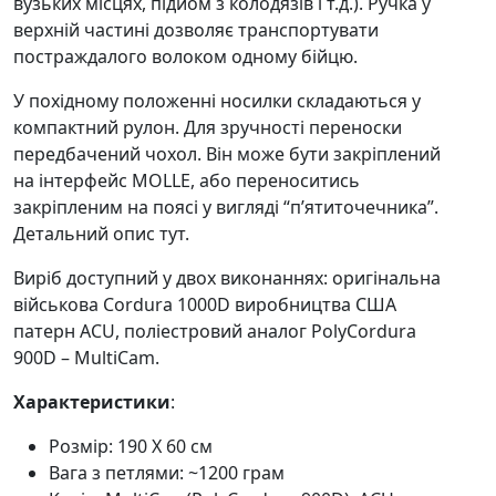
вузьких місцях, підйом з колодязів і т.д.). Ручка у
верхній частині дозволяє транспортувати
постраждалого волоком одному бійцю.
У похідному положенні носилки складаються у
компактний рулон. Для зручності переноски
передбачений чохол. Він може бути закріплений
на інтерфейс МOLLE, або переноситись
закріпленим на поясі у вигляді “п’ятиточечника”.
Детальний опис тут.
Виріб доступний у двох виконаннях: оригінальна
військова Cordura 1000D виробництва США
патерн ACU, поліестровий аналог PolyСordura
900D – MultiCam.
Характеристики
:
Розмір: 190 Х 60 см
Вага з петлями: ~1200 грам