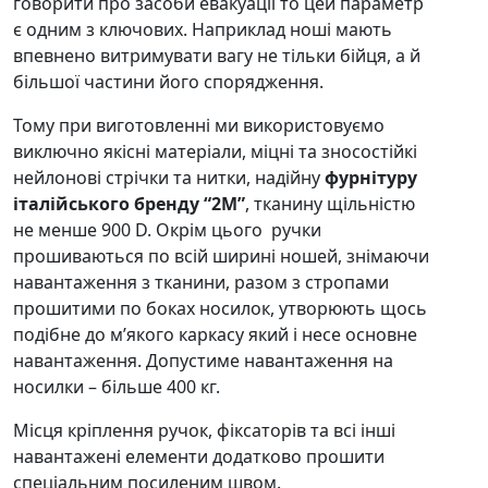
говорити про засоби евакуації то цей параметр
є одним з ключових. Наприклад ноші мають
впевнено витримувати вагу не тільки бійця, а й
більшої частини його спорядження.
Тому при виготовленні ми використовуємо
виключно якісні матеріали, міцні та зносостійкі
нейлонові стрічки та нитки, надійну
фурнітуру
італійського бренду “2М”
, тканину щільністю
не менше 900 D. Окрім цього ручки
прошиваються по всій ширині ношей, знімаючи
навантаження з тканини, разом з стропами
прошитими по боках носилок, утворюють щось
подібне до м’якого каркасу який і несе основне
навантаження. Допустиме навантаження на
носилки – більше 400 кг.
Місця кріплення ручок, фіксаторів та всі інші
навантажені елементи додатково прошити
спеціальним посиленим швом.