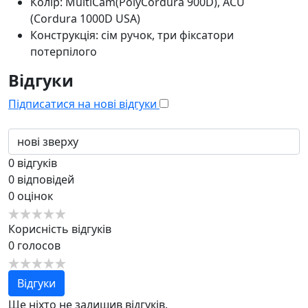
Колір: MultiCam(PolyСordura 900D), ACU
(Cordura 1000D USA)
Конструкція: сім ручок, три фіксатори
потерпілого
Відгуки
Підписатися на нові відгуки
0
відгуків
0
відповідей
0
оцінок
Корисність відгуків
0
голосов
Відгуки
Ще ніхто не залишив відгуків.