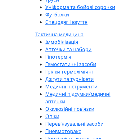
Уніформа та бойові сорочки
Футболки
Спецодяг і взуття
Тактична медицина
Іммобілізація
Аптечки та набори
Гіпотермія
Гемостатичні засоби
Грілки термохімічні
Джгути та турнікети
Медичні інструменти
Медичні підсумки/медичні
аптечки
Окклюзійні повʼязки
Опіки
Перев'язувальні засоби
Пневмоторакс
Прохідність дихальних