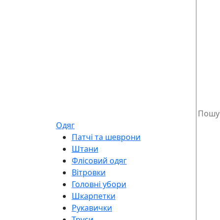
Одяг
Патчі та шеврони
Штани
Флісовий одяг
Вітровки
Головні убори
Шкарпетки
Рукавички
Труси