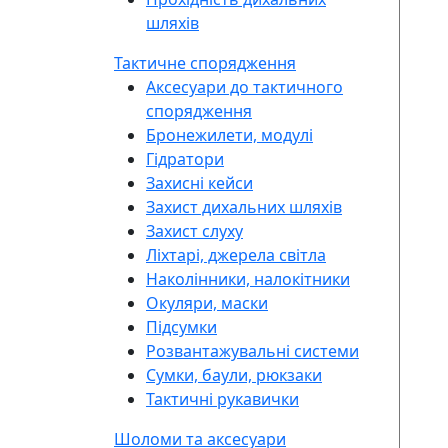
шляхів
Тактичне спорядження
Аксесуари до тактичного
спорядження
Бронежилети, модулі
Гідратори
Захисні кейси
Захист дихальних шляхів
Захист слуху
Ліхтарі, джерела світла
Наколінники, налокітники
Окуляри, маски
Підсумки
Розвантажувальні системи
Сумки, баули, рюкзаки
Тактичні рукавички
Шоломи та аксесуари