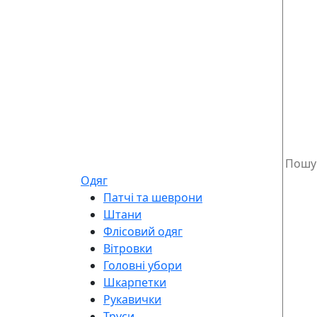
Одяг
Патчі та шеврони
Штани
Флісовий одяг
Вітровки
Головні убори
Шкарпетки
Рукавички
Труси