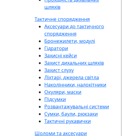
шляхів
Тактичне спорядження
Аксесуари до тактичного
спорядження
Бронежилети, модулі
Гідратори
Захисні кейси
Захист дихальних шляхів
Захист слуху
Ліхтарі, джерела світла
Наколінники, налокітники
Окуляри, маски
Підсумки
Розвантажувальні системи
Сумки, баули, рюкзаки
Тактичні рукавички
Шоломи та аксесуари