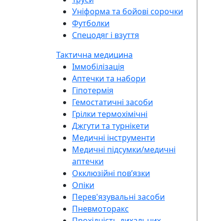
Уніформа та бойові сорочки
Футболки
Спецодяг і взуття
Тактична медицина
Іммобілізація
Аптечки та набори
Гіпотермія
Гемостатичні засоби
Грілки термохімічні
Джгути та турнікети
Медичні інструменти
Медичні підсумки/медичні
аптечки
Окклюзійні повʼязки
Опіки
Перев'язувальні засоби
Пневмоторакс
Прохідність дихальних