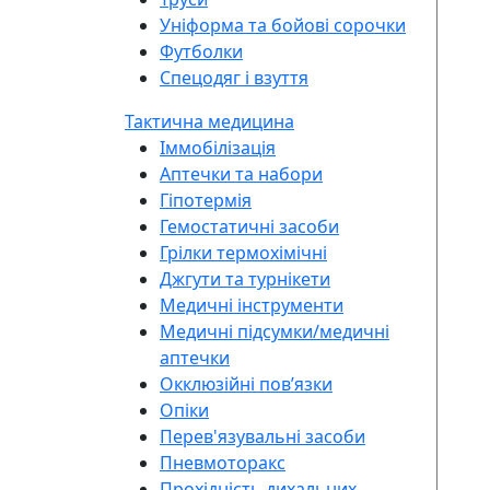
Уніформа та бойові сорочки
Футболки
Спецодяг і взуття
Тактична медицина
Іммобілізація
Аптечки та набори
Гіпотермія
Гемостатичні засоби
Грілки термохімічні
Джгути та турнікети
Медичні інструменти
Медичні підсумки/медичні
аптечки
Окклюзійні повʼязки
Опіки
Перев'язувальні засоби
Пневмоторакс
Прохідність дихальних