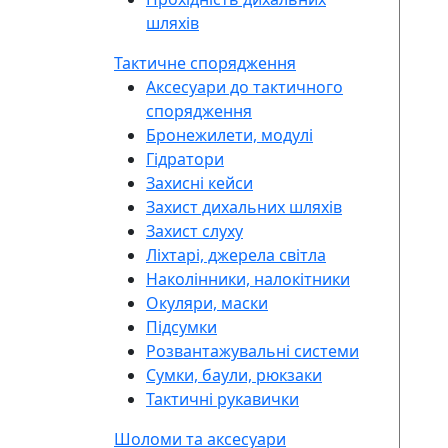
шляхів
Тактичне спорядження
Аксесуари до тактичного
спорядження
Бронежилети, модулі
Гідратори
Захисні кейси
Захист дихальних шляхів
Захист слуху
Ліхтарі, джерела світла
Наколінники, налокітники
Окуляри, маски
Підсумки
Розвантажувальні системи
Сумки, баули, рюкзаки
Тактичні рукавички
Шоломи та аксесуари