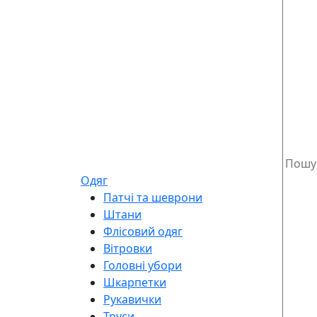
Одяг
Патчі та шеврони
Штани
Флісовий одяг
Вітровки
Головні убори
Шкарпетки
Рукавички
Труси