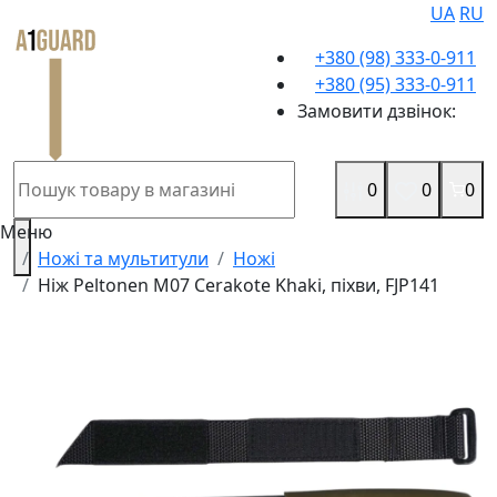
UA
RU
+380 (98) 333-0-911
+380 (95) 333-0-911
Замовити дзвінок:
0
0
0
Меню
Ножі та мультитули
Ножі
Ніж Peltonen M07 Cerakote Khaki, піхви, FJP141