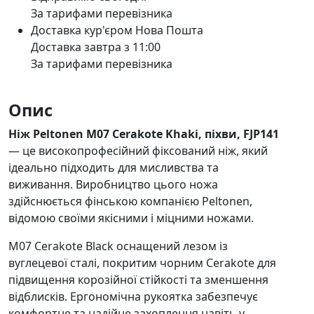
За тарифами перевізника
Доставка кур'єром Нова Пошта
Доставка завтра з 11:00
За тарифами перевізника
Опис
Ніж Peltonen M07 Cerakote Khaki, піхви, FJP141
— це високопрофесійний фіксований ніж, який
ідеально підходить для мисливства та
виживання. Виробництво цього ножа
здійснюється фінською компанією Peltonen,
відомою своїми якісними і міцними ножами.
M07 Cerakote Black оснащений лезом із
вуглецевої сталі, покритим чорним Cerakote для
підвищення корозійної стійкості та зменшення
відблисків. Ергономічна рукоятка забезпечує
комфортне та надійне захоплення навіть у