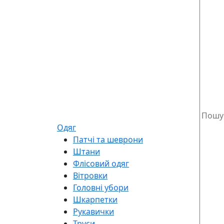
Одяг
Патчі та шеврони
Штани
Флісовий одяг
Вітровки
Головні убори
Шкарпетки
Рукавички
Труси