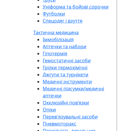
Уніформа та бойові сорочки
Футболки
Спецодяг і взуття
Тактична медицина
Іммобілізація
Аптечки та набори
Гіпотермія
Гемостатичні засоби
Грілки термохімічні
Джгути та турнікети
Медичні інструменти
Медичні підсумки/медичні
аптечки
Окклюзійні повʼязки
Опіки
Перев'язувальні засоби
Пневмоторакс
Прохідність дихальних