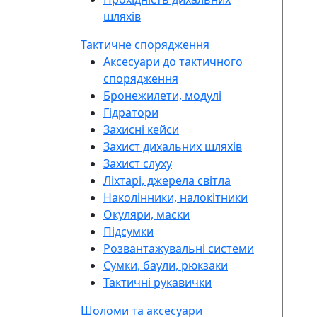
шляхів
Тактичне спорядження
Аксесуари до тактичного
спорядження
Бронежилети, модулі
Гідратори
Захисні кейси
Захист дихальних шляхів
Захист слуху
Ліхтарі, джерела світла
Наколінники, налокітники
Окуляри, маски
Підсумки
Розвантажувальні системи
Сумки, баули, рюкзаки
Тактичні рукавички
Шоломи та аксесуари