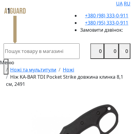
UA
RU
+380 (98) 333-0-911
+380 (95) 333-0-911
Замовити дзвінок:
0
0
0
Меню
Ножі та мультитули
Ножі
Ніж KA-BAR TDI Pocket Strike довжина клинка 8,1
см, 2491