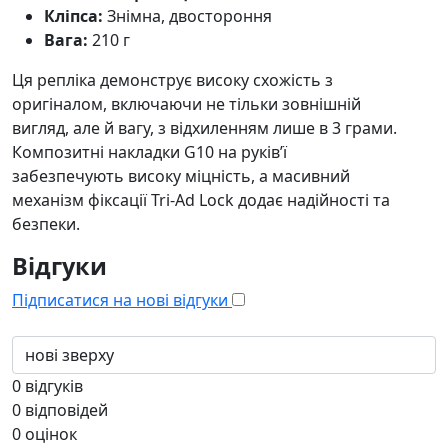
Кліпса:
Знімна, двостороння
Вага:
210 г
Ця репліка демонструє високу схожість з
оригіналом, включаючи не тільки зовнішній
вигляд, але й вагу, з відхиленням лише в 3 грами.
Композитні накладки G10 на руків’ї
забезпечують високу міцність, а масивний
механізм фіксації Tri-Ad Lock додає надійності та
безпеки.
Відгуки
Підписатися на нові відгуки
0
відгуків
0
відповідей
0
оцінок