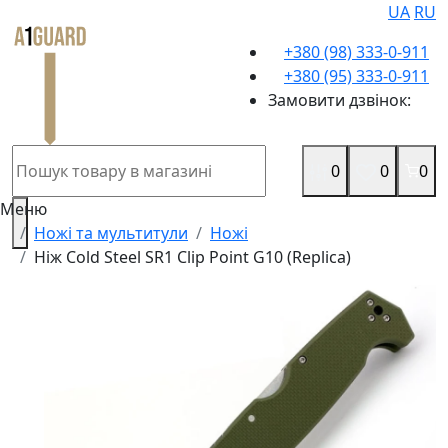
UA
RU
+380 (98) 333-0-911
+380 (95) 333-0-911
Замовити дзвінок:
0
0
0
Меню
Ножі та мультитули
Ножі
Ніж Cold Steel SR1 Clip Point G10 (Replica)