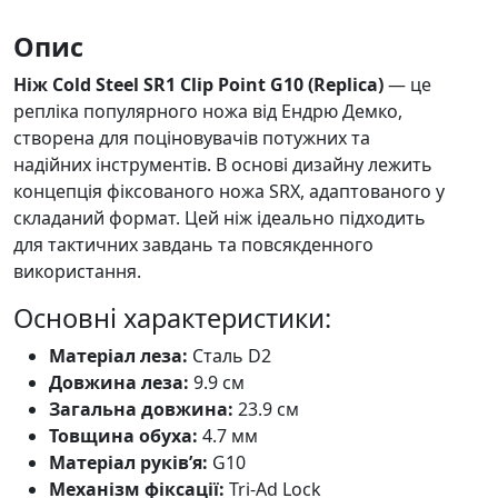
Опис
Ніж Cold Steel SR1 Clip Point G10 (Replica)
— це
репліка популярного ножа від Ендрю Демко,
створена для поціновувачів потужних та
надійних інструментів. В основі дизайну лежить
концепція фіксованого ножа SRX, адаптованого у
складаний формат. Цей ніж ідеально підходить
для тактичних завдань та повсякденного
використання.
Основні характеристики:
Матеріал леза:
Сталь D2
Довжина леза:
9.9 см
Загальна довжина:
23.9 см
Товщина обуха:
4.7 мм
Матеріал руків’я:
G10
Механізм фіксації:
Tri-Ad Lock