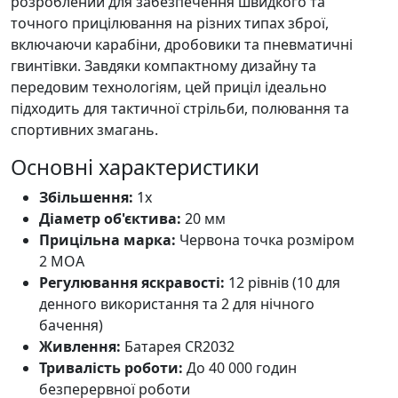
розроблений для забезпечення швидкого та
точного прицілювання на різних типах зброї,
включаючи карабіни, дробовики та пневматичні
гвинтівки. Завдяки компактному дизайну та
передовим технологіям, цей приціл ідеально
підходить для тактичної стрільби, полювання та
спортивних змагань.
Основні характеристики
Збільшення:
1x
Діаметр об'єктива:
20 мм
Прицільна марка:
Червона точка розміром
2 MOA
Регулювання яскравості:
12 рівнів (10 для
денного використання та 2 для нічного
бачення)
Живлення:
Батарея CR2032
Тривалість роботи:
До 40 000 годин
безперервної роботи