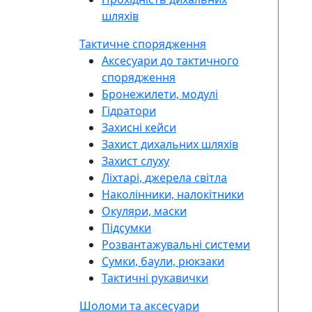
шляхів
Тактичне спорядження
Аксесуари до тактичного
спорядження
Бронежилети, модулі
Гідратори
Захисні кейси
Захист дихальних шляхів
Захист слуху
Ліхтарі, джерела світла
Наколінники, налокітники
Окуляри, маски
Підсумки
Розвантажувальні системи
Сумки, баули, рюкзаки
Тактичні рукавички
Шоломи та аксесуари