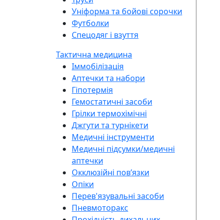
Уніформа та бойові сорочки
Футболки
Спецодяг і взуття
Тактична медицина
Іммобілізація
Аптечки та набори
Гіпотермія
Гемостатичні засоби
Грілки термохімічні
Джгути та турнікети
Медичні інструменти
Медичні підсумки/медичні
аптечки
Окклюзійні повʼязки
Опіки
Перев'язувальні засоби
Пневмоторакс
Прохідність дихальних