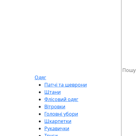
Одяг
Патчі та шеврони
Штани
Флісовий одяг
Вітровки
Головні убори
Шкарпетки
Рукавички
Труси