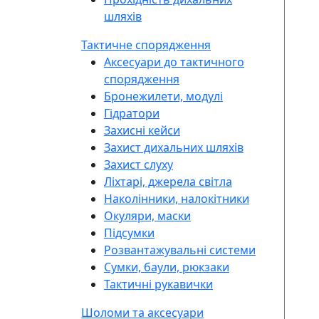
шляхів
Тактичне спорядження
Аксесуари до тактичного
спорядження
Бронежилети, модулі
Гідратори
Захисні кейси
Захист дихальних шляхів
Захист слуху
Ліхтарі, джерела світла
Наколінники, налокітники
Окуляри, маски
Підсумки
Розвантажувальні системи
Сумки, баули, рюкзаки
Тактичні рукавички
Шоломи та аксесуари