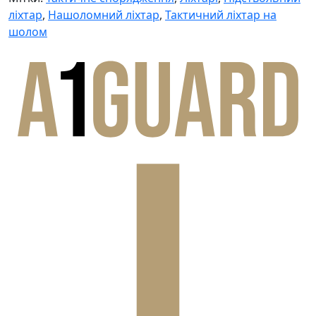
ліхтар
,
Нашоломний ліхтар
,
Тактичний ліхтар на
шолом