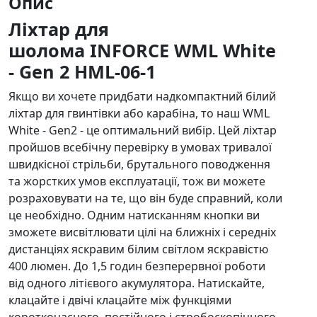
Опис
Ліхтар для
шолома INFORCE
WML White
- Gen 2 HML-06-1
Якщо ви хочете придбати надкомпактний білий
ліхтар для гвинтівки або карабіна, то наш WML
White - Gen2 - це оптимальний вибір. Цей ліхтар
пройшов всебічну перевірку в умовах тривалої
швидкісної стрільби, брутального поводження
та жорстких умов експлуатації, тож ви можете
розраховувати на те, що він буде справний, коли
це необхідно. Одним натисканням кнопки ви
зможете висвітлювати цілі на ближніх і середніх
дистанціях яскравим білим світлом яскравістю
400 люмен. До 1,5 годин безперервної роботи
від одного літієвого акумулятора. Натискайте,
клацайте і двічі клацайте між функціями
короткочасного, постійного і стробоскопічного