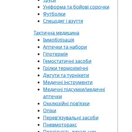
Уніформа та бойові сорочки
Футболки
Спецодяг і взуття
Тактична медицина
Іммобілізація
Аптечки та набори
Гіпотермія
Гемостатичні засоби
Грілки термохімічні
Джгути та турнікети
Медичні інструменти
Медичні підсумки/медичні
аптечки
Окклюзійні повʼязки
Опіки
Перев'язувальні засоби
Пневмоторакс
Прохідність дихальних