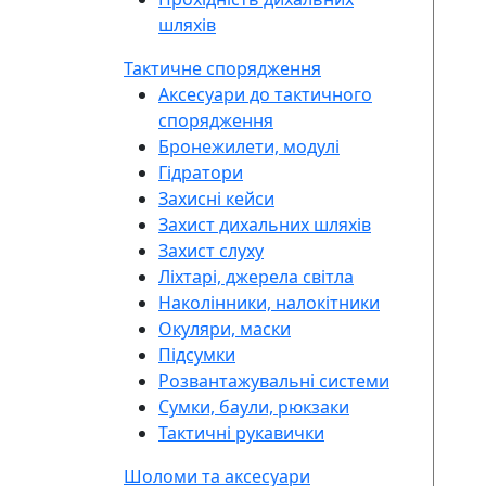
шляхів
Тактичне спорядження
Аксесуари до тактичного
спорядження
Бронежилети, модулі
Гідратори
Захисні кейси
Захист дихальних шляхів
Захист слуху
Ліхтарі, джерела світла
Наколінники, налокітники
Окуляри, маски
Підсумки
Розвантажувальні системи
Сумки, баули, рюкзаки
Тактичні рукавички
Шоломи та аксесуари