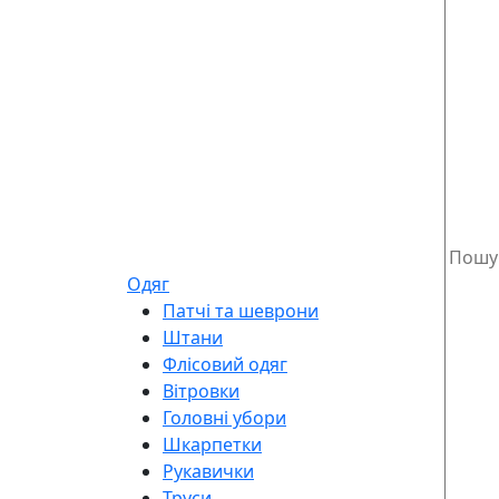
Одяг
Патчі та шеврони
Штани
Флісовий одяг
Вітровки
Головні убори
Шкарпетки
Рукавички
Труси