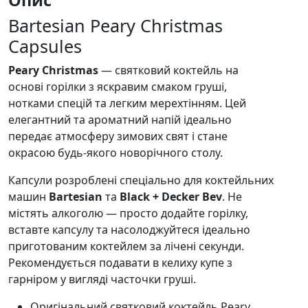
Bartesian Peary Christmas
Capsules
Peary Christmas
— святковий коктейль на
основі горілки з яскравим смаком груші,
нотками спецій та легким мерехтінням. Цей
елегантний та ароматний напій ідеально
передає атмосферу зимових свят і стане
окрасою будь-якого новорічного столу.
Капсули розроблені спеціально для коктейльних
машин
Bartesian
та
Black + Decker Bev
. Не
містять алкоголю — просто додайте горілку,
вставте капсулу та насолоджуйтеся ідеально
приготованим коктейлем за лічені секунди.
Рекомендується подавати в келиху купе з
гарніром у вигляді часточки груші.
Оригінальний святковий коктейль Peary