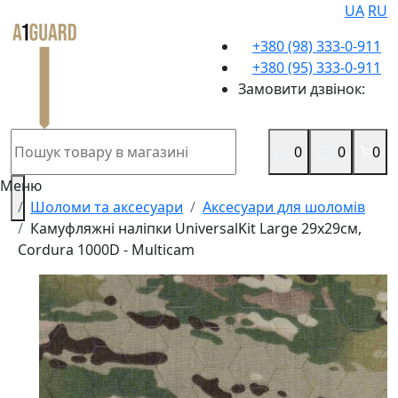
UA
RU
+380 (98) 333-0-911
+380 (95) 333-0-911
Замовити дзвінок:
0
0
0
Меню
Шоломи та аксесуари
Аксесуари для шоломів
Камуфляжні наліпки UniversalKit Large 29x29см,
Cordura 1000D - Multicam